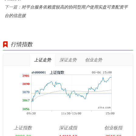
对平台服务依赖度较高的协同型用户使用实盘可查配资平
下一篇：
台的信息披
行情指数
上证走势
深证走势
创业走势
上证指数
深证成指
创业板指