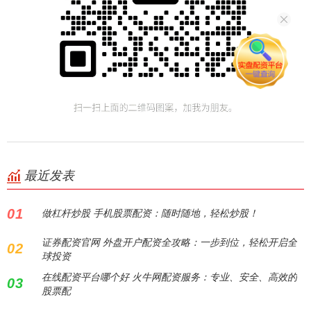
最近发表
01
做杠杆炒股 手机股票配资：随时随地，轻松炒股！
证券配资官网 外盘开户配资全攻略：一步到位，轻松开启全
02
球投资
在线配资平台哪个好 火牛网配资服务：专业、安全、高效的
03
股票配