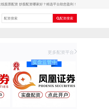
在线股票配资 炒股配资哪家好？精选平台助您盈利！
配资搜索
更多配资平台