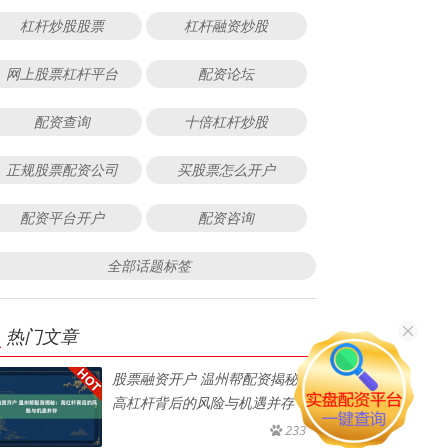
杠杆炒股股票
杠杆融资炒股
网上股票杠杆平台
配资论坛
配资查询
十倍杠杆炒股
正规股票配资公司
买股票怎么开户
配资平台开户
配资咨询
全部话题标签
热门文章
股票融资开户 温州帮配资揭秘：
高杠杆背后的风险与机遇并存
233