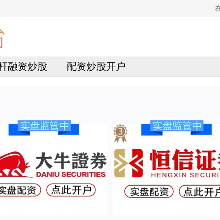
杆融资炒股
配资炒股开户