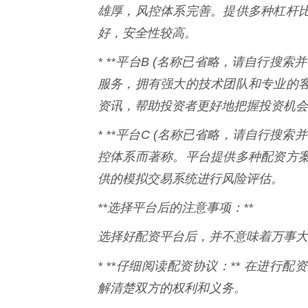
雄厚，风控体系完善。提供多种杠杆
好，安全性较高。
* **平台B (名称已省略，请自行搜
服务，拥有强大的技术团队和专业的
资讯，帮助投资者更好地把握投资机会
* **平台C (名称已省略，请自行搜
控体系而著称。平台提供多种配资方
供的模拟交易系统进行风险评估。
**选择平台后的注意事项：**
选择好配资平台后，并不意味着万事大
* **仔细阅读配资协议：** 在进行配
解清楚双方的权利和义务。