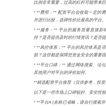
比例非常重要，过高的杠杆可能带来巨
* **费用：** 配资平台会收取一
并进行比较，选择性价比最高的平台。
* **服务：** 平台的服务质量直
持？是否提供及时的行情资讯？是否提
* **风控体系：** 平台的风控体
损？这些都是保障您资金安全的重要因
* **平台口碑：** 通过网络搜索
其他用户对平台的评价如何。
**精选配资平台推荐（仅供参考，投资
以下是一些市场上口碑较好、安全性较
* **平台A (名称已省略，请自行搜