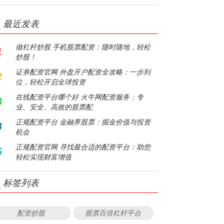
最近发表
做杠杆炒股 手机股票配资：随时随地，轻松
1
炒股！
证券配资官网 外盘开户配资全攻略：一步到
2
位，轻松开启全球投资
在线配资平台哪个好 火牛网配资服务：专
3
业、安全、高效的股票配
正规配资平台 金融界股票：掘金价值与投资
4
机会
正规配资官网 寻找最合适的配资平台：助您
5
轻松实现财富增值
标签列表
配资炒股
股票百倍杠杆平台