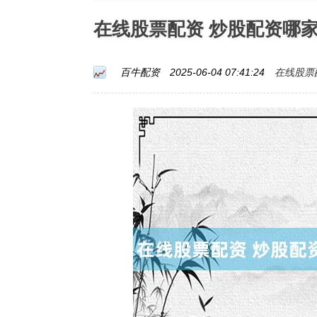
在线股票配资 炒股配资哪
在线股票
百牛配资
2025-06-04 07:41:24