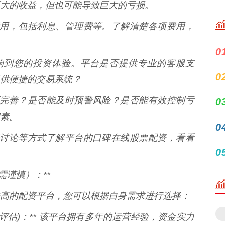
大的收益，但也可能导致巨大的亏损。
定的费用，包括利息、管理费等。了解清楚各项费用，
0
接影响到您的投资体验。平台是否提供专业的客服支
0
供便捷的交易系统？
系是否完善？是否能及时预警风险？是否能有效控制亏
0
素。
0
、论坛讨论等方式了解平台的口碑在线股票配资，看看
0
需谨慎）：**
高的配资平台，您可以根据自身需求进行选择：
索并评估)：** 该平台拥有多年的运营经验，资金实力