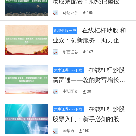
港股票配资：助您把握投资
机遇
财达证券
165
在线杠杆炒股 和
配资炒股开户
业众：创新服务，助力企业
高效发展
华西证券
167
在线杠杆炒股
大牛证券app下载
赢富通——您的财富增长引
擎，开启智能投资新纪元！
牛弘配资
88
在线杠杆炒股
大牛证券app下载
股票入门：新手必知的股票
基础知识
国华通
159