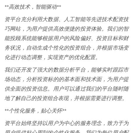
**高效技术，智能驱动**
资平台充分利用大数据、人工智能等先进技术配资技
巧网站，为用户提供高效便捷的投资体验。我们的智
能投顾系统能够根据用户的风险偏好、投资目标和财
务状况，自动生成个性化的投资组合，并根据市场变
化进行动态调整，实现资产的优化配置。
我们还开发了强大的数据分析平台，能够实时跟踪市
场动态，分析投资标的的基本面和技术面，为用户提
供全面的投资信息。用户可以通过我们的平台随时随
地了解自己的投资组合表现，并根据需要进行调整。
**个性化服务，贴心关怀**
资平台始终坚持以用户为中心的服务理念，致力于为
用户提供贴心周到的个性化服务。我们为每位用户配