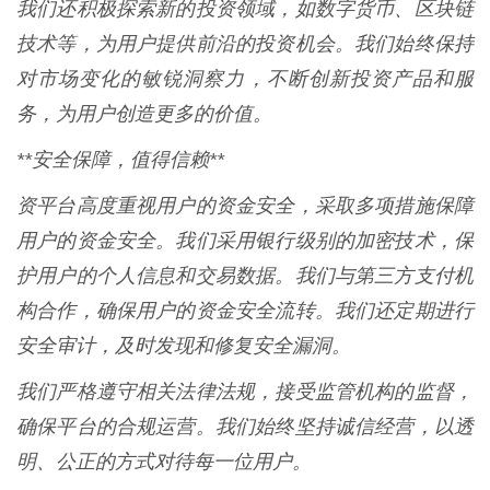
我们还积极探索新的投资领域，如数字货币、区块链
技术等，为用户提供前沿的投资机会。我们始终保持
对市场变化的敏锐洞察力，不断创新投资产品和服
务，为用户创造更多的价值。
**安全保障，值得信赖**
资平台高度重视用户的资金安全，采取多项措施保障
用户的资金安全。我们采用银行级别的加密技术，保
护用户的个人信息和交易数据。我们与第三方支付机
构合作，确保用户的资金安全流转。我们还定期进行
安全审计，及时发现和修复安全漏洞。
我们严格遵守相关法律法规，接受监管机构的监督，
确保平台的合规运营。我们始终坚持诚信经营，以透
明、公正的方式对待每一位用户。