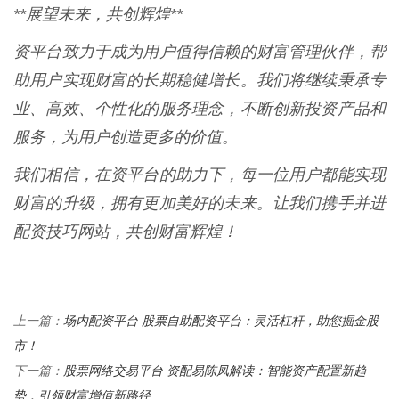
**展望未来，共创辉煌**
资平台致力于成为用户值得信赖的财富管理伙伴，帮
助用户实现财富的长期稳健增长。我们将继续秉承专
业、高效、个性化的服务理念，不断创新投资产品和
服务，为用户创造更多的价值。
我们相信，在资平台的助力下，每一位用户都能实现
财富的升级，拥有更加美好的未来。让我们携手并进
配资技巧网站，共创财富辉煌！
场内配资平台 股票自助配资平台：灵活杠杆，助您掘金股
上一篇：
市！
股票网络交易平台 资配易陈凤解读：智能资产配置新趋
下一篇：
势，引领财富增值新路径