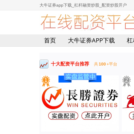
大牛证券app下载_杠杆融资炒股_配资炒股开户
首页
大牛证券APP下载
杠
十大配资平台推荐
共
100
+平台