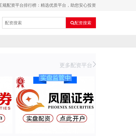
 正规配资平台排行榜：精选优质平台，助您安心投资
配资搜索
更多配资平台