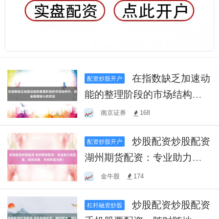
在指数缺乏加速动
配资炒股开户
能的整理阶段的市场结构
中，资金规模较小的灵活
南京证券
168
炒股配资炒股配资
配资炒股开户
湖州期货配资：专业助力投
资者，高效决策，共创财富
金牛股
174
未来！
炒股配资炒股配资
杠杆融资炒股