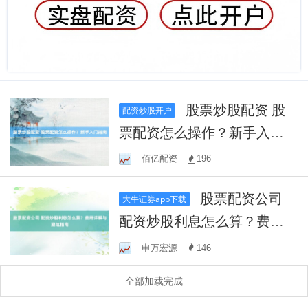
股票炒股配资 股
配资炒股开户
票配资怎么操作？新手入门
指南
佰亿配资
196
股票配资公司
大牛证券app下载
配资炒股利息怎么算？费用
详解与避坑指南
申万宏源
146
全部加载完成